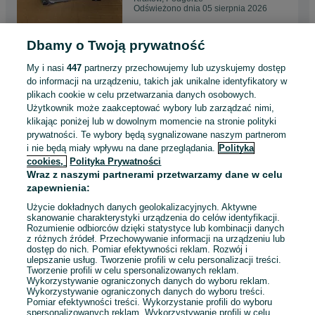
Odświeżono dnia 05 sierpnia 2026
Dbamy o Twoją prywatność
Zawieszenie tył sanki volvo
xc90,xc60 2.0 T6,T8 hybryda
My i nasi
447
partnerzy przechowujemy lub uzyskujemy dostęp
32315,792
5 900 zł
do informacji na urządzeniu, takich jak unikalne identyfikatory w
plikach cookie w celu przetwarzania danych osobowych.
Użytkownik może zaakceptować wybory lub zarządzać nimi,
Kraków, Dębniki
klikając poniżej lub w dowolnym momencie na stronie polityki
Odświeżono dnia 05 sierpnia 2026
prywatności. Te wybory będą sygnalizowane naszym partnerom
i nie będą miały wpływu na dane przeglądania.
Polityka
cookies,
Polityka Prywatności
Licznik Volvo V60 XC60 S60
Wraz z naszymi partnerami przetwarzamy dane w celu
TFT cyfrowy
zapewnienia:
999 zł
Użycie dokładnych danych geolokalizacyjnych. Aktywne
skanowanie charakterystyki urządzenia do celów identyfikacji.
Rozumienie odbiorców dzięki statystyce lub kombinacji danych
Kraków, Łagiewniki-Borek Fałęcki
z różnych źródeł. Przechowywanie informacji na urządzeniu lub
Odświeżono dnia 05 sierpnia 2026
dostęp do nich. Pomiar efektywności reklam. Rozwój i
ulepszanie usług. Tworzenie profili w celu personalizacji treści.
Tworzenie profili w celu spersonalizowanych reklam.
Wykorzystywanie ograniczonych danych do wyboru reklam.
Wykorzystywanie ograniczonych danych do wyboru treści.
Pomiar efektywności treści. Wykorzystanie profili do wyboru
1
...
4
...
49
spersonalizowanych reklam. Wykorzystywanie profili w celu