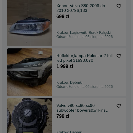
Xenon Volvo S80 2006 do
2010 30796,133
699 zł
Kraków, Łagiewniki-Borek Fałęcki
Odświeżono dnia 05 sierpnia 2026
Reflektor,lampa Polestar 2 full
led pixel 31698,070
1 999 zł
Kraków, Dębniki
Odświeżono dnia 05 sierpnia 2026
Volvo v90,xc60,xc90
subwoofer bowers&wilkins
31489,727
799 zł
Kraków, Dębniki