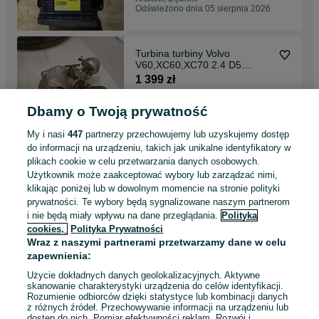
Odświeżono dnia 05 sierpnia 2026
Turbina turbiny Volvo
V60,XC60,XC70 2.4 D5
31293,086 / 36002,757
1 399 zł
Dbamy o Twoją prywatność
Kraków, Łagiewniki-Borek Fałęcki
Odświeżono dnia 05 sierpnia 2026
My i nasi
447
partnerzy przechowujemy lub uzyskujemy dostęp
do informacji na urządzeniu, takich jak unikalne identyfikatory w
plikach cookie w celu przetwarzania danych osobowych.
Rura intercoolera VOLVO
Użytkownik może zaakceptować wybory lub zarządzać nimi,
Xc60,V60,S60,V70 2.4 D5
klikając poniżej lub w dowolnym momencie na stronie polityki
30792,884
140 zł
prywatności. Te wybory będą sygnalizowane naszym partnerom
i nie będą miały wpływu na dane przeglądania.
Polityka
cookies,
Polityka Prywatności
Kraków, Podgórze
Wraz z naszymi partnerami przetwarzamy dane w celu
Odświeżono dnia 05 sierpnia 2026
zapewnienia:
Użycie dokładnych danych geolokalizacyjnych. Aktywne
skanowanie charakterystyki urządzenia do celów identyfikacji.
Rozumienie odbiorców dzięki statystyce lub kombinacji danych
1
...
14
...
47
z różnych źródeł. Przechowywanie informacji na urządzeniu lub
dostęp do nich. Pomiar efektywności reklam. Rozwój i