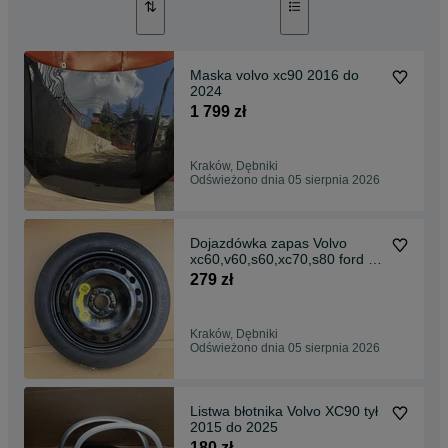
Maska volvo xc90 2016 do
2024
1 799 zł
Kraków, Dębniki
Odświeżono dnia 05 sierpnia 2026
Dojazdówka zapas Volvo
xc60,v60,s60,xc70,s80 ford s-
max kuga c-max 5x108. 17
279 zł
cali
Kraków, Dębniki
Odświeżono dnia 05 sierpnia 2026
Listwa błotnika Volvo XC90 tył
2015 do 2025
180 zł