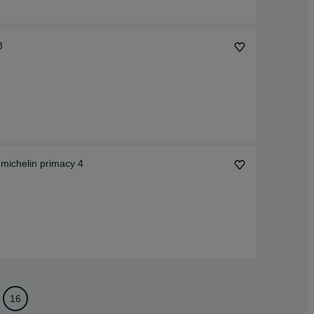
3
 michelin primacy 4
16