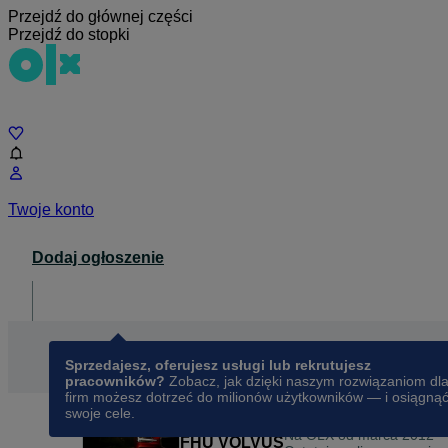
Przejdź do głównej części
Przejdź do stopki
Czat
Twoje konto
Dodaj ogłoszenie
Dla biznesu
opens in a new tab
Sprzedajesz, oferujesz usługi lub rekrutujesz
pracowników?
Zobacz, jak dzięki naszym rozwiązaniom dl
firm możesz dotrzeć do milionów użytkowników — i osiągną
swoje cele.
Na OLX od
marca 2012
FHU VOLVUS