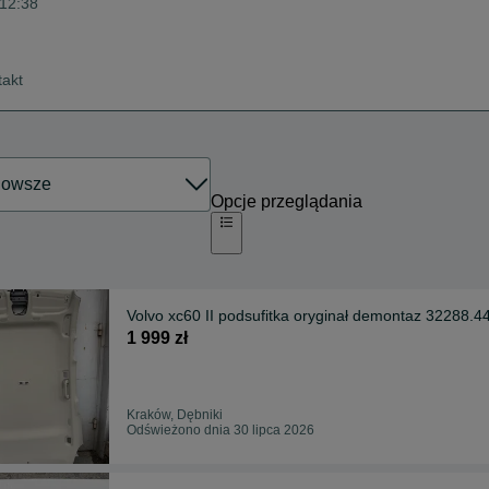
 12:38
takt
Opcje przeglądania
Volvo xc60 II podsufitka oryginał demontaz 32288.4
1 999 zł
Kraków, Dębniki
Odświeżono dnia 30 lipca 2026